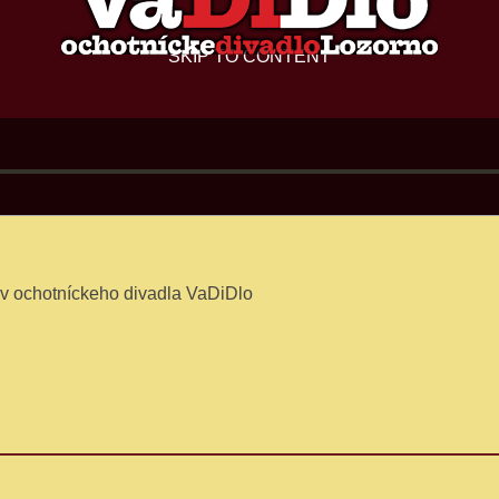
SKIP TO CONTENT
nov ochotníckeho divadla VaDiDlo