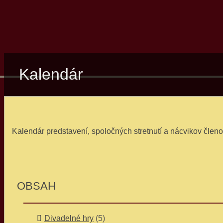
Kalendár
Kalendár predstavení, spoločných stretnutí a nácvikov čle
OBSAH
Divadelné hry
(5)